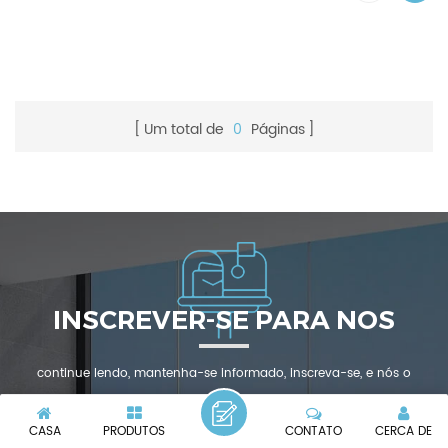
Um total de
0
Páginas
INSCREVER-SE PARA NOS
continue lendo, mantenha-se informado, inscreva-se, e nós o
convidamos a nos dizer o que você pensa.
CASA
PRODUTOS
CONTATO
CERCA DE