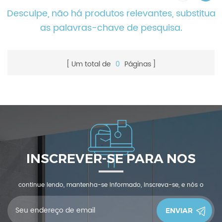
Desculpe, não há produtos relevantes, substitua
as palavras-chave de pesquisa.
Um total de
0
Páginas
INSCREVER-SE PARA NOS
continue lendo, mantenha-se informado, inscreva-se, e nós o
convidamos a nos dizer o que você pensa.