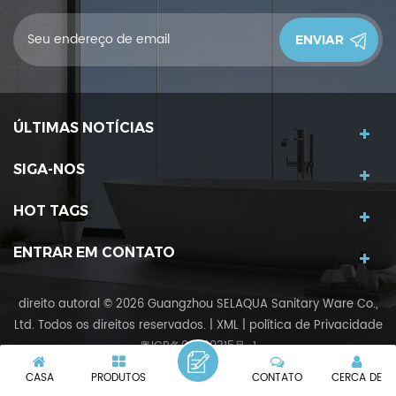
convidamos a nos dizer o que você pensa.
ÚLTIMAS NOTÍCIAS
SIGA-NOS
HOT TAGS
ENTRAR EM CONTATO
direito autoral © 2026 Guangzhou SELAQUA Sanitary Ware Co.,
Ltd. Todos os direitos reservados.
|
XML
|
política de Privacidade
粤ICP备09069315号-1
Rede IPv6 com suporte
IPv6
CASA
PRODUTOS
CONTATO
CERCA DE