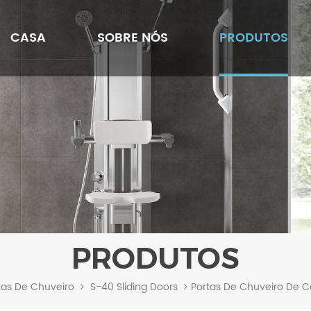
CASA
SOBRE NÓS
PRODUTOS
PRODUTOS
Portas De Chuveiro De Co
tas De Chuveiro
S-40 Sliding Doors