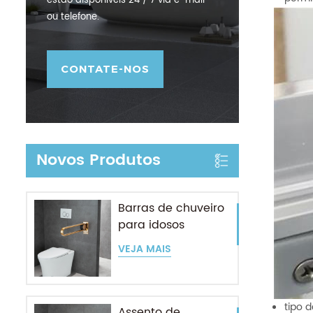
estão disponíveis 24 / 7 via e-mail
ou telefone.
CONTATE-NOS
Novos Produtos
Barras de chuveiro
para idosos
VEJA MAIS
tipo 
Assento de