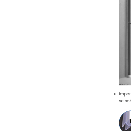
imper
se so