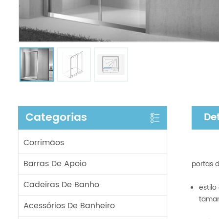
Categorias
De
Corrimãos
Barras De Apoio
portas d
Cadeiras De Banho
estil
taman
Acessórios De Banheiro