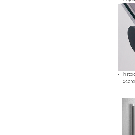
insta
acord