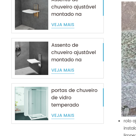
chuveiro ajustável
montado na
parede para
VEJA MAIS
idosos
Assento de
chuveiro ajustável
montado na
parede para
VEJA MAIS
idosos
portas de chuveiro
de vidro
temperado
entrada de canto
VEJA MAIS
deslizante
rolo 
insta
limpez