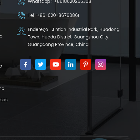
Whatsapp :
+8618620266308
Tel :
+86-020-86760861
Endereço : Jintian Industrial Park, Huadong
o
Town, Huadu District, Guangzhou City,
Guangdong Province, China.
o
ho
osos