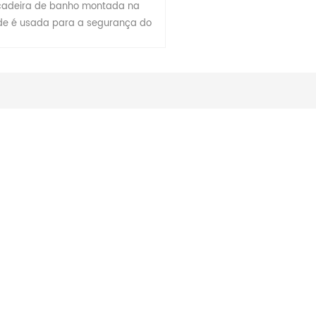
cadeira de banho montada na
de é usada para a segurança do
iro. Usamos materiais UF de alta
lidade para construir este forte
ssento de chuveiro, instalado
issionalmente na parede com sua
tura durável e fortes dobradiças.
uportar até 150kgs, confiável para
s, gestantes e outras pessoas em
o chuveiro. Os braços podem ser
os para fora, o que permite que o
to seja dobrado contra a parede.