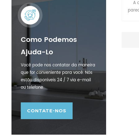
A 
pare
chuve
qua
a
Como Podemos
prof
estru
Ajuda-Lo
Pode s
idoso
Você pode nos contatar da maneira
uso n
que for conveniente para você. Nós
abert
estão disponíveis 24 / 7 via e-mail
assen
ou telefone.
CONTATE-NOS