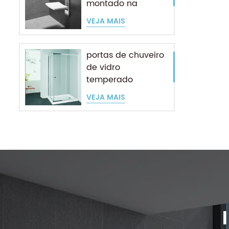
montado na
parede para
VEJA MAIS
idosos
portas de chuveiro
de vidro
temperado
entrada de canto
VEJA MAIS
deslizante